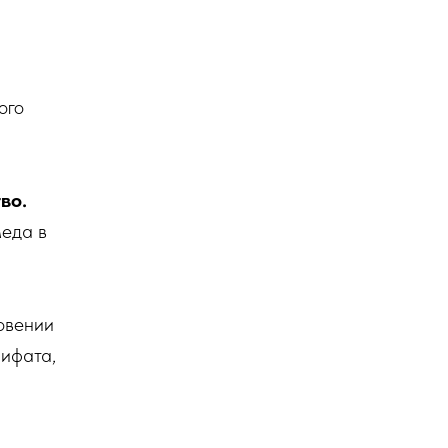
ого
во.
меда в
овении
лифата,