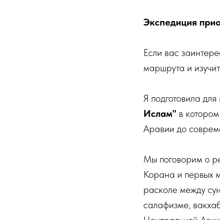
Экспедиция при
Если вас заинтер
маршрута и изучит
Я подготовила для
Ислам"
в которо
Аравии до соврем
Мы поговорим о р
Корана и первых 
расколе между су
салафизме, вакхаб