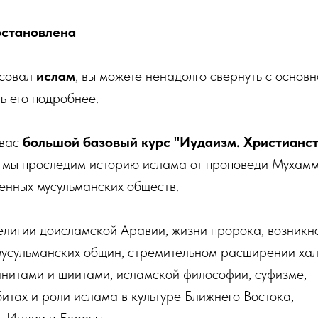
остановлена
есовал
ислам
, вы можете ненадолго свернуть с основн
ь его подробнее.
 вас
большой базовый курс "Иудаизм. Христианст
м мы проследим историю ислама от проповеди Мухам
енных мусульманских обществ.
елигии доисламской Аравии, жизни пророка, возникн
мусульманских общин, стремительном расширении ха
ннитами и шиитами, исламской философии, суфизме,
итах и роли ислама в культуре Ближнего Востока,