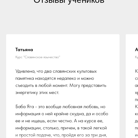
Татьяна
А
Курс "Славянское язычество"
К
Удивлена, что два славянских культовых
К
памятнка находятся недалеко и можно
с
съездить в любой момент. Могу представить
а
энергетику этих мест.
х
п
Баба Яга - это вообще любовная любовь, но
К
информация о ней крайне скудна, да и особо
к
ее и не ищешь, если честно. А на курсе ее,
д
информации, столько, причем, в такой легкой
п
и простой подаче, что, пройдя его за три дня,
и