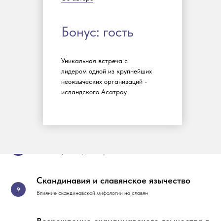
Происхождение человека, положение мужчины и женщины, воинские
культы, викинги, берсерки, валькирии, посмертная участь,
представление о душе и судьбе
Бонус: гость
Скандинавская магия
Уникальная встреча с
Мед поэзии, руны, гадания, прорицания, колдовство,
жертвоприношения и почитания богов
лидером одной из крупнейших
неоязыческих организаций -
исландского Асатрау
Эсхатология
Рагнарек и его сравнение с другими мифами о конце света
Христианизация Скандинавии
Слияние культов Одина и Христа
Скандинавия и славянское язычество
Влияние скандинавской мифологии на славян