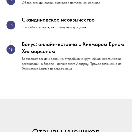
Обзор скандинавских мотивов в популярном сериале
Скандинавское неоязычество
Как сейчас возраждают северную традицию
Бонус: онлайн-встреча с Хилмаром Ерном
Хилмарсоном
Верховным вождем одной из старейших и крупнейших неоязыческих
организаций в Европе - исландского Асатрау. Прямое включение из
Рейкъявика (англ с переводчиком)
Отзывы учеников