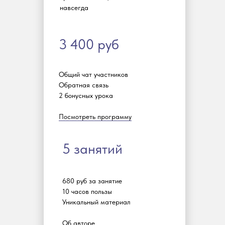
навсегда
Кто такие германо-скандинавы?
3 400 руб
История, этногенез, индоевропейская общность
Первоисточники
Общий чат участников
Обратная связь
Эдда, скальдическая поэзия, Беовульф, саги, записки римлян, арабских
2 бонусных урока
путешественников и христианских миссионеров
Посмотреть программу
Космогония, космология
Происхождение и устройство мира, Иггдрасиль, Вальхалла, Хель,
5 занятий
Асгард
Скандинавский пантеон
680 руб за занятие
Асы и ваны, Один, Тюр, Тор, Фрейя, Фригг, Локи, Бальдур и другие
10 часов пользы
Уникальный материал
Человек и его место в мире
Об авторе