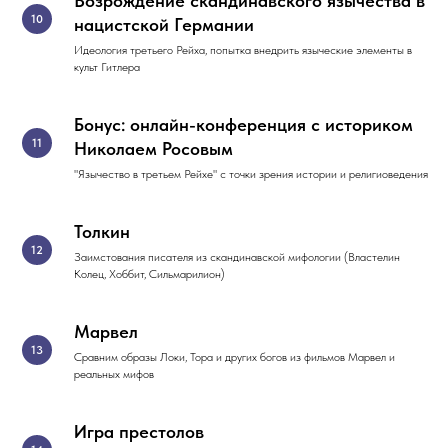
Возрождение скандинавского язычества в
нацистской Германии
Идеология третьего Рейха, попытка внедрить языческие элементы в
культ Гитлера
Бонус: онлайн-конференция с историком
Николаем Росовым
"Язычество в третьем Рейхе" с точки зрения истории и религиоведения
Толкин
Заимстования писателя из скандинавской мифологии (Властелин
Колец, Хоббит, Сильмарилион)
Марвел
Сравним образы Локи, Тора и других богов из фильмов Марвел и
реальных мифов
Игра престолов