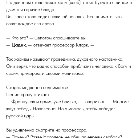
На длинном столе лежат халы (хлеб), стоят бутылки с вином и
дымятся горячие блюда.
Во главе стола сидит пожилой человек. Все внимательно
ловят каждое его слово.
— Кто это? — шепотом спрашиваете вы.
—
Цадик
, — отвечает профессор Кларк. —
Так хасиды называют праведника, духовного наставника.
Они верят, что цадик способен приблизить человека к Богу и
своим примером, и своими молитвами.
Старик медленно поднимается.
Пение сразу стихает.
— Французская армия уже близко, — говорит он. — Многие
ждут победы Наполеона. Но я молюсь, чтобы победил
русский царь.
Вы удивленно смотрите на профессора.
— Почему? Разве Наполеон не обещал евреям свободу?